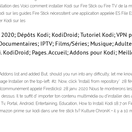
tallation des Voici comment installer Kodi sur Fire Stick ou Fire TV de la m
 Kodi sur les guides Fire Stick nécessitent une application appelée ES File 
r Kodi sur les
2020; Dépôts Kodi; KodiDroid; Tutoriel Kodi; VPN p
 Documentaires; IPTV; Films/Séries; Musique; Adulte
 KodiDroid; Pages. Accueil; Addons pour Kodi; Meil
dons list and added But, should you run into any difficulty, let me 
kage Installer on the top-left. #2. Now, click 'Install from repository' 28
ck (communément appelé Firesticks). 28 janv. 2020 Nous te montrerons les 
Kodi dessus. Il te suffit d' importer ton contenu multimédia ou d'install
v, Portal, Android, Entertaining, Education, How to Install Kodi 18.7 on 
mazon prime sur kodi dans une fire stick tv? Kulture ChroniK • il y a 10 