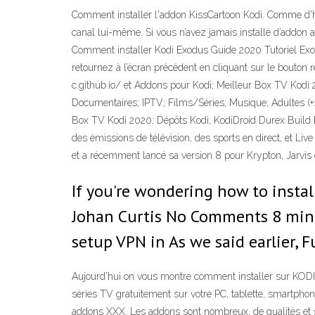
Comment installer l'addon KissCartoon Kodi. Comme d'habi
canal lui-même. Si vous n’avez jamais installé d’addon aup
Comment installer Kodi Exodus Guide 2020 Tutoriel Exod
retournez à l’écran précédent en cliquant sur le bouton 
c.github.io/ et Addons pour Kodi; Meilleur Box TV Kodi 2
Documentaires; IPTV; Films/Séries; Musique; Adultes (+
Box TV Kodi 2020; Dépôts Kodi; KodiDroid Durex Build Ko
des émissions de télévision, des sports en direct, et 
et a récemment lancé sa version 8 pour Krypton, Jarvis e
If you're wondering how to instal
Johan Curtis No Comments 8 minute
setup VPN in As we said earlier, 
Aujourd’hui on vous montre comment installer sur KODI
séries TV gratuitement sur votre PC, tablette, smartph
addons XXX. Les addons sont nombreux, de qualités et sat