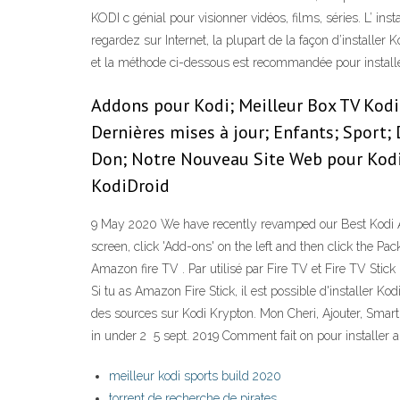
KODI c génial pour visionner vidéos, films, séries. L’ ins
regardez sur Internet, la plupart de la façon d’installer
et la méthode ci-dessous est recommandée pour installe
Addons pour Kodi; Meilleur Box TV Kodi 
Dernières mises à jour; Enfants; Sport;
Don; Notre Nouveau Site Web pour Kodi.
KodiDroid
9 May 2020 We have recently revamped our Best Kodi Ad
screen, click 'Add-ons' on the left and then click the Pac
Amazon fire TV . Par utilisé par Fire TV et Fire TV Sti
Si tu as Amazon Fire Stick, il est possible d'installer 
des sources sur Kodi Krypton. Mon Cheri, Ajouter, Smart T
in under 2 5 sept. 2019 Comment fait on pour installer a
meilleur kodi sports build 2020
torrent de recherche de pirates