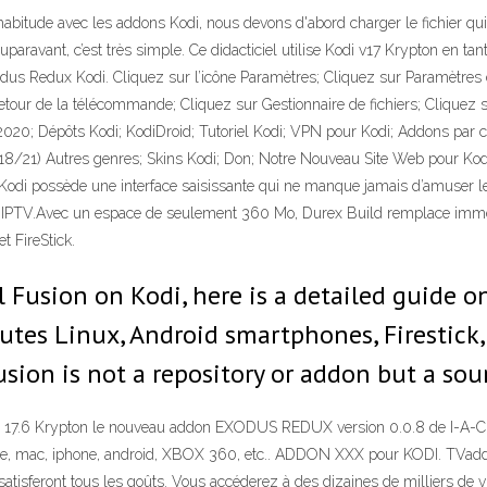
tude avec les addons Kodi, nous devons d'abord charger le fichier qui con
aravant, c’est très simple. Ce didacticiel utilise Kodi v17 Krypton en tant 
us Redux Kodi. Cliquez sur l’icône Paramètres; Cliquez sur Paramètres d
retour de la télécommande; Cliquez sur Gestionnaire de fichiers; Cliquez 
020; Dépôts Kodi; KodiDroid; Tutoriel Kodi; VPN pour Kodi; Addons par cat
18/21) Autres genres; Skins Kodi; Don; Notre Nouveau Site Web pour Kodi
di possède une interface saisissante qui ne manque jamais d’amuser les 
Live IPTV.Avec un espace de seulement 360 Mo, Durex Build remplace imm
t FireStick.
l Fusion on Kodi, here is a detailed guide o
s Linux, Android smartphones, Firestick, Fi
Fusion is not a repository or addon but a s
 17.6 Krypton le nouveau addon EXODUS REDUX version 0.0.8 de I-A-C. 
one, mac, iphone, android, XBOX 360, etc.. ADDON XXX pour KODI. TVaddo
isferont tous les goûts. Vous accéderez à des dizaines de milliers de vid