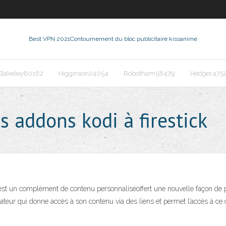
Best VPN 2021
Contournement du bloc publicitaire kissanime
Bakeley80162
Higginson24054
Robotham58479
Hedger475
 addons kodi à firestick
st un complément de contenu personnaliséoffert une nouvelle façon de 
ateur qui donne accès à son contenu via des liens et permet l’accès à ce c