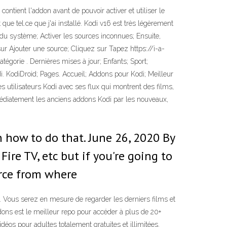
tient l'addon avant de pouvoir activer et utiliser le
que tel.ce que j'ai installé. Kodi v16 est très légèrement
u système; Activer les sources inconnues; Ensuite,
sur Ajouter une source; Cliquez sur
Tapez https://i-a-
égorie . Dernières mises à jour; Enfants; Sport;
. KodiDroid; Pages. Accueil; Addons pour Kodi; Meilleur
utilisateurs Kodi avec ses flux qui montrent des films,
édiatement les anciens addons Kodi par les nouveaux,
n how to do that. June 26, 2020 By
re TV, etc but if you're going to
ource from where
Vous serez en mesure de regarder les derniers films et
ns est le meilleur repo pour accéder à plus de 20+
éos pour adultes totalement gratuites et illimitées.