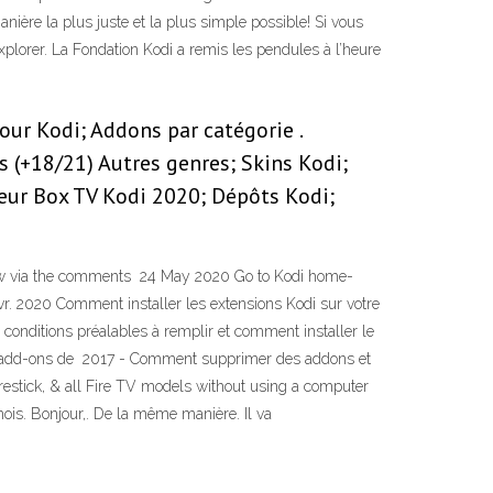
anière la plus juste et la plus simple possible! Si vous
Explorer. La Fondation Kodi a remis les pendules à l’heure
our Kodi; Addons par catégorie .
s (+18/21) Autres genres; Skins Kodi;
leur Box TV Kodi 2020; Dépôts Kodi;
know via the comments 24 May 2020 Go to Kodi home-
 févr. 2020 Comment installer les extensions Kodi sur votre
conditions préalables à remplir et comment installer le
er des add-ons de 2017 - Comment supprimer des addons et
Firestick, & all Fire TV models without using a computer
mois. Bonjour,. De la même manière. Il va