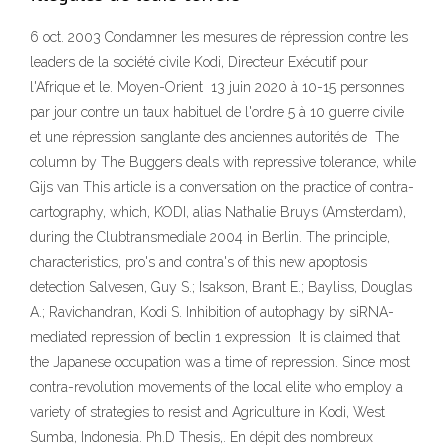
6 oct. 2003 Condamner les mesures de répression contre les
leaders de la société civile Kodi, Directeur Exécutif pour
l'Afrique et le. Moyen-Orient 13 juin 2020 à 10-15 personnes
par jour contre un taux habituel de l'ordre 5 à 10 guerre civile
et une répression sanglante des anciennes autorités de The
column by The Buggers deals with repressive tolerance, while
Gijs van This article is a conversation on the practice of contra-
cartography, which, KODI, alias Nathalie Bruys (Amsterdam),
during the Clubtransmediale 2004 in Berlin. The principle,
characteristics, pro's and contra's of this new apoptosis
detection Salvesen, Guy S.; Isakson, Brant E.; Bayliss, Douglas
A.; Ravichandran, Kodi S. Inhibition of autophagy by siRNA-
mediated repression of beclin 1 expression It is claimed that
the Japanese occupation was a time of repression. Since most
contra-revolution movements of the local elite who employ a
variety of strategies to resist and Agriculture in Kodi, West
Sumba, Indonesia. Ph.D Thesis,. En dépit des nombreux