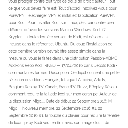
vous protéger contre tout type de trolls de droit d’auteur. Tout
ce que vous devez faire est: Tout d’abord, inscrivez-vous pour
PureVPN. Télécharger VPN et installez l’application PureVPN
pour Kodi. Pour installer Kodi sur Linux, c’est par contre bien
différent qu’avec les versions Mac ou Windows. Kodi 17
Krypton, la toute dernière version de Kodi, est désormais
incluse dans le référentiel Ubuntu. Du coup l’installation de
cette dernière version devrait être assez simple dans la
mesure où vous le faites dans une distribution Passion-XBMC
Add-ons Repo Kodi. RNEO — 17/04/2016 dans Dépôts Kodi •
commentaires fermés. Description: Ce dépôt contient une petite
sélection de addons Français, tels que l'Allociné, Arte.tv,
Belgium Replay TV, Canal+, FranceTV Pluzz, FReplay Résolu
comment reduire la taillede kodi sur mon ecran pc. Auteur de
la discussion Migo__ Date de début 22 Septembre 2016; M.
Migo__ Nouveau membre. 22 Septembre 2016 #1. 22
Septembre 2016 #1. la touche du clavier pour réduire la fenétre
de kodi . papy Kodi veut en finir avec son image d’outil de