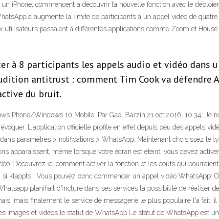
u un iPhone, commencent à découvrir la nouvelle fonction avec le déploiem
atsApp a augmenté la limite de participants à un appel vidéo de quatre 
 utilisateurs passaient à différentes applications comme Zoom et House 
r à 8 participants les appels audio et vidéo dans u
Audition antitrust : comment Tim Cook va défendre 
tive du bruit.
ows Phone/Windows 10 Mobile. Par Gaël Barzin 21 oct 2016, 10:34; Je ne
évoquer. L'application officielle profite en effet depuis peu des appels vidéo
 dans paramètres > notifications > WhatsApp. Maintenant choisissez le ty
ions apparaissent, même lorsque votre écran est éteint, vous devez activer
déo. Découvrez ici comment activer la fonction et les coûts qui pourraien
; si klappts . Vous pouvez donc commencer un appel vidéo WhatsApp: Ou
app planifiait d'inclure dans ses services la possibilité de réaliser des 
is, mais finalement le service de messagerie le plus populaire l'a fait, i
es images et vidéos le statut de WhatsApp Le statut de WhatsApp est u