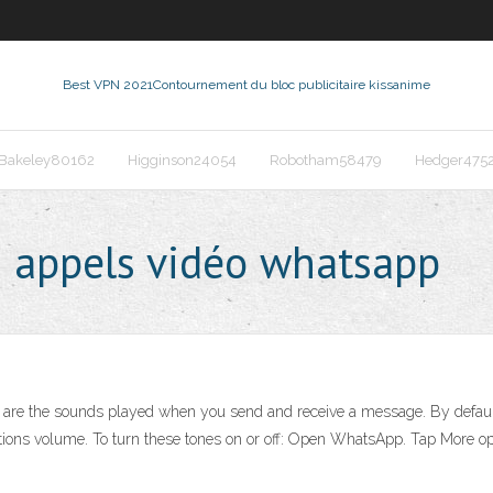
Best VPN 2021
Contournement du bloc publicitaire kissanime
Bakeley80162
Higginson24054
Robotham58479
Hedger475
 appels vidéo whatsapp
 are the sounds played when you send and receive a message. By default
ations volume. To turn these tones on or off: Open WhatsApp. Tap More opt