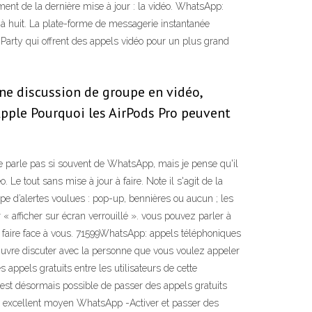
ent de la dernière mise à jour : la vidéo. WhatsApp:
à huit. La plate-forme de messagerie instantanée
Party qui offrent des appels vidéo pour un plus grand
ne discussion de groupe en vidéo,
Apple Pourquoi les AirPods Pro peuvent
 parle pas si souvent de WhatsApp, mais je pense qu'il
. Le tout sans mise à jour à faire. Note il s'agit de la
pe d’alertes voulues : pop-up, bennières ou aucun ; les
 « afficher sur écran verrouillé ». vous pouvez parler à
t faire face à vous. 71599WhatsApp: appels téléphoniques
vre discuter avec la personne que vous voulez appeler
appels gratuits entre les utilisateurs de cette
l est désormais possible de passer des appels gratuits
n excellent moyen WhatsApp -Activer et passer des