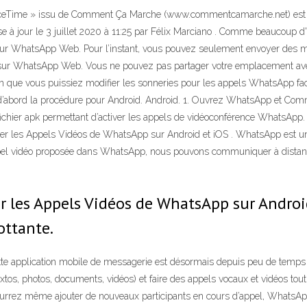
FaceTime » issu de Comment Ça Marche (www.commentcamarche.net) est mi
à jour le 3 juillet 2020 à 11:25 par Félix Marciano . Comme beaucoup d
s sur WhatsApp Web. Pour l’instant, vous pouvez seulement envoyer des
uée sur WhatsApp Web. Vous ne pouvez pas partager votre emplacement ave
in que vous puissiez modifier les sonneries pour les appels WhatsApp fac
’abord la procédure pour Android. Android. 1. Ouvrez WhatsApp et Comme
ichier apk permettant d’activer les appels de vidéoconférence WhatsApp. 
er les Appels Vidéos de WhatsApp sur Android et iOS . WhatsApp est un s
 appel vidéo proposée dans WhatsApp, nous pouvons communiquer à distan
 les Appels Vidéos de WhatsApp sur Androi
ottante.
 application mobile de messagerie est désormais depuis peu de temps ac
tos, photos, documents, vidéos) et faire des appels vocaux et vidéos tou
ourrez même ajouter de nouveaux participants en cours d’appel, WhatsApp