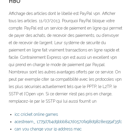
HBO
Affichage des articles dont le libellé est PayPal vpn. Afficher
tous les articles. 11/07/2013. Pourquoi PayPal bloque votre
compte. PayPal est un service de paiement en ligne qui permet
de payer des achats, de recevoir des paiements, ou d’envoyer
et de recevoir de l’argent. Leur système de sécurité du
paiement en ligne fait vraiment transactions en ligne rapide et
facile. Contrairement Express vpn est aussi un excellent vpn
qui prend en charge le mode de paiement par Paypal.
Nombreux sont les autres avantages offerts par ce service. On
peut par exemple citer sa compatibilité avec les protocoles vpn
les plus sécurisés actuellement tels que le PPTP, le L2TP, le
SSTP et l’Open vpn. Si ce dernier n’est pas pris en charge,
remplacez-le par le SSTP qui lui aussi fournit un
icc cricket online games
acestream_ 1775d7b4d9bbb847d0570fa98d9828e195af35fc
can you change your ip address mac