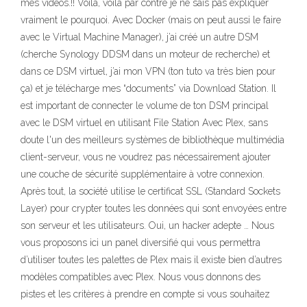
mes vidéos.!! Voilà, voilà par contre je ne sais pas expliquer
vraiment le pourquoi. Avec Docker (mais on peut aussi le faire
avec le Virtual Machine Manager), j’ai créé un autre DSM
(cherche Synology DDSM dans un moteur de recherche) et
dans ce DSM virtuel, j’ai mon VPN (ton tuto va très bien pour
ça) et je télécharge mes “documents” via Download Station. Il
est important de connecter le volume de ton DSM principal
avec le DSM virtuel en utilisant File Station Avec Plex, sans
doute l'un des meilleurs systèmes de bibliothèque multimédia
client-serveur, vous ne voudrez pas nécessairement ajouter
une couche de sécurité supplémentaire à votre connexion.
Après tout, la société utilise le certificat SSL (Standard Sockets
Layer) pour crypter toutes les données qui sont envoyées entre
son serveur et les utilisateurs. Oui, un hacker adepte … Nous
vous proposons ici un panel diversifié qui vous permettra
d’utiliser toutes les palettes de Plex mais il existe bien d’autres
modèles compatibles avec Plex. Nous vous donnons des
pistes et les critères à prendre en compte si vous souhaitez