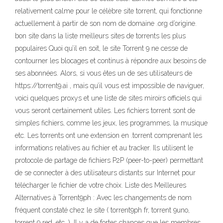
relativement calme pour le célèbre site torrent, qui fonctionne
actuellement à partir de son nom de domaine .org d’origine.
bon site dans la liste meilleurs sites de torrents les plus
populaires Quoi qu’il en soit, le site Torrent 9 ne cesse de
contourner les blocages et continus à répondre aux besoins de
ses abonnées. Alors, si vous êtes un de ses utilisateurs de
https://torrent9.ai , mais qu’il vous est impossible de naviguer,
voici quelques proxys et une liste de sites miroirs officiels qui
vous seront certainement utiles. Les fichiers torrent sont de
simples fichiers, comme les jeux, les programmes, la musique
etc. Les torrents ont une extension en .torrent comprenant les
informations relatives au fichier et au tracker. Ils utilisent le
protocole de partage de fichiers P2P (peer-to-peer) permettant
de se connecter à des utilisateurs distants sur Internet pour
télécharger le fichier de votre choix. Liste des Meilleures
Alternatives à Torrent9ph : Avec les changements de nom
fréquent constaté chez le site ( torrent9ph fr, torrent 9uno,
torrent 9 red, etc…), Il y a de fortes chances que les membres